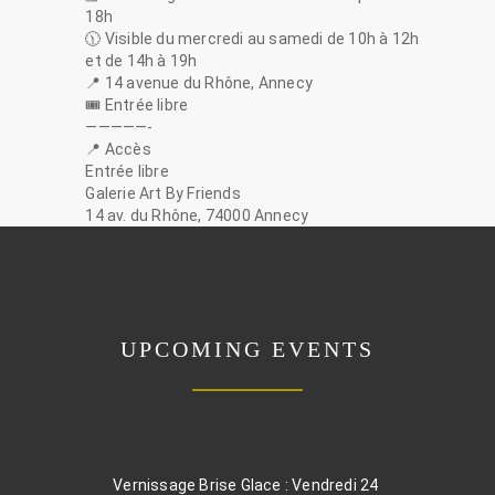
18h
🕦 Visible du mercredi au samedi de 10h à 12h
et de 14h à 19h
📍 14 avenue du Rhône, Annecy
🎟️ Entrée libre
—————-
📍 Accès
Entrée libre
Galerie Art By Friends
14 av. du Rhône, 74000 Annecy
UPCOMING EVENTS
Vernissage Brise Glace : Vendredi 24