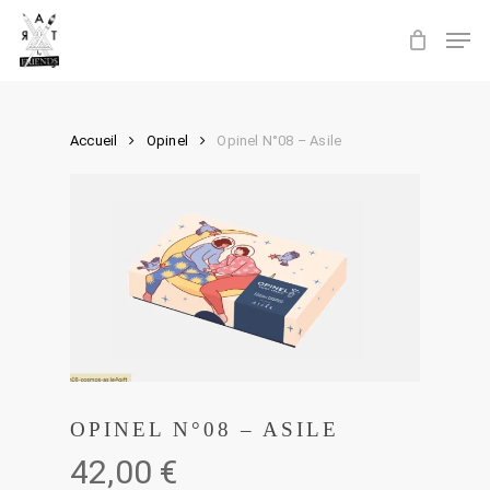
Skip
Men
to
main
content
Accueil
Opinel
Opinel N°08 – Asile
OPINEL N°08 – ASILE
42,00
€